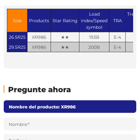
Load
Tread
Size
Products
Star Rating
index/Speed
TRA
(
symbol
26.5R25
XR986
★★
193B
E-4
29.5R25
XR986
★★
200B
E-4
Pregunte ahora
Nombre:*