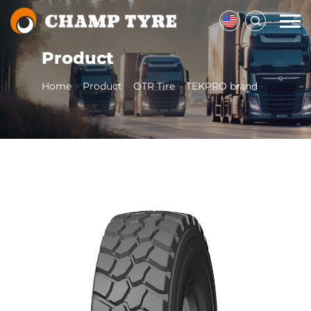
Product
Home
Product
OTR Tire
TEKPRO brand
>
>
>