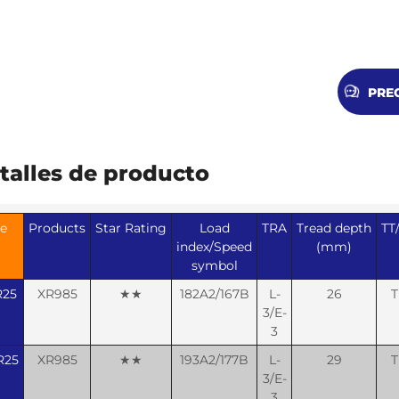
PRE
talles de producto
ze
Products
Star Rating
Load
TRA
Tread depth
TT
index/Speed
(mm)
symbol
R25
XR985
★★
182A2/167B
L-
26
T
3/E-
3
R25
XR985
★★
193A2/177B
L-
29
T
3/E-
3