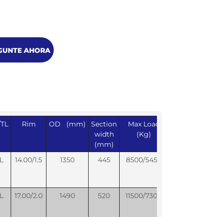
GUNTE AHORA
/TL
Rim
OD (mm)
Section
Max Load
Inflation kpa
width
(Kg)
(mm)
L
14.00/1.5
1350
445
8500/5450
650/525
L
17.00/2.0
1490
520
11500/7300
650/525