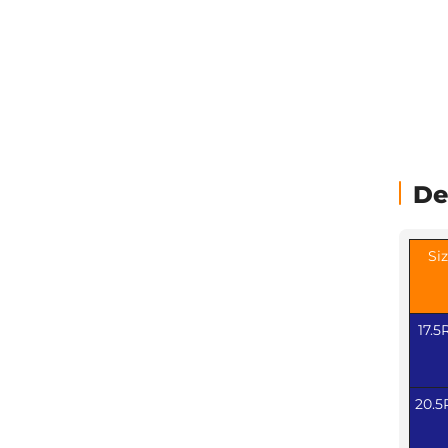
De
Si
17.5
20.5