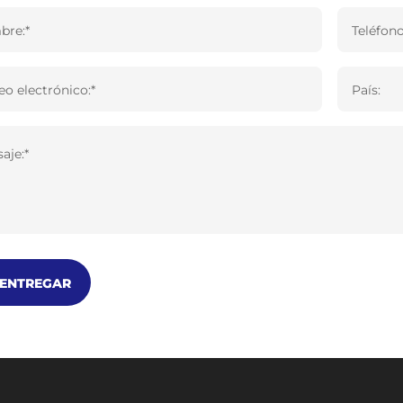
re:*
Teléfono
eo electrónico:*
País:
aje:*
ENTREGAR