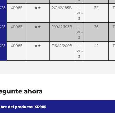
R25
XR985
★★
201A2/185B
L-
32
T
3/E-
3
R25
XR985
★★
209A2/193B
L-
36
T
3/E-
3
R25
XR985
★★
216A2/200B
L-
42
T
3/E-
3
egunte ahora