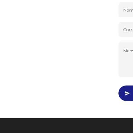
Nomb
Corr
Mens