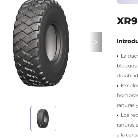
XR9
Introd
La tra
bloques
durabilid
Excele
hombros 
ranuras 
Los re
ranuras 
a la carc