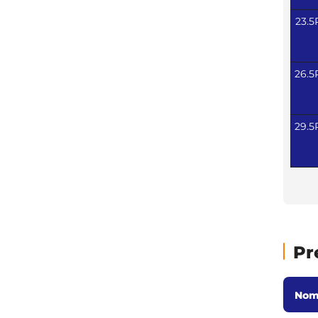
23.5
26.5
29.5
Pr