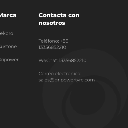
Marca
Contacta con
nosotros
Tekpro
Teléfono: +86
Kustone
13356852210
Gripower
WeChat: 13356852210
Correo electrónico:
sales@gripowertyre.com